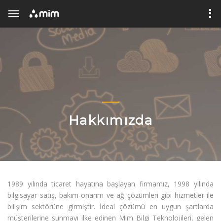
Hakkımızda
1989 yılında ticaret hayatına başlayan firmamız, 1998 yılında
bilgisayar satış, bakım-onarım ve ağ çözümleri gibi hizmetler ile
bilişim sektörüne girmiştir. İdeal çözümü en uygun şartlarda
müşterilerine sunmayı ilke edinen Mim Bilgi Teknolojileri, gelen